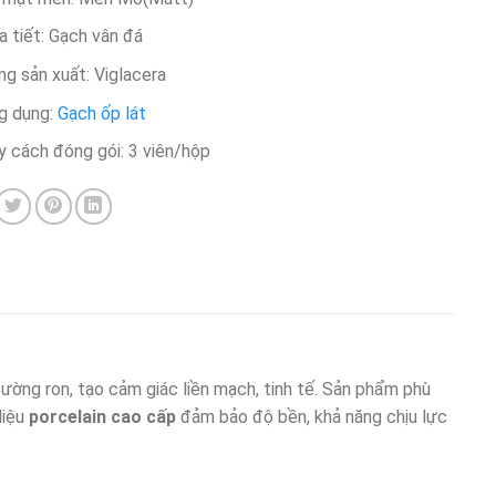
 tiết: Gạch vân đá
g sản xuất: Viglacera
g dụng:
Gạch ốp lát
 cách đóng gói: 3 viên/hộp​
ờng ron, tạo cảm giác liền mạch, tinh tế. Sản phẩm phù
liệu
porcelain cao cấp
đảm bảo độ bền, khả năng chịu lực