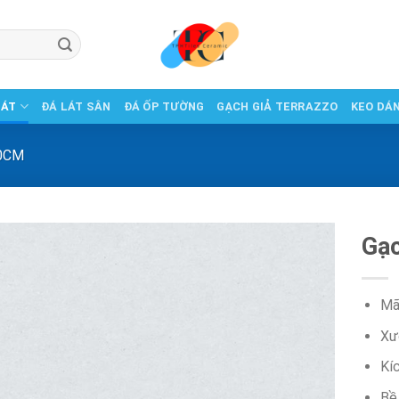
LÁT
ĐÁ LÁT SÂN
ĐÁ ỐP TƯỜNG
GẠCH GIẢ TERRAZZO
KEO DÁ
0CM
Gạ
Mã
Xư
Kí
Bề