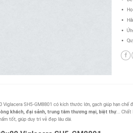
Họa
Hãn
Ứn
Quy
 Viglacera SH5-GM8801 có kích thước lớn, gạch giúp hạn chế đư
òng khách, đại sảnh, trung tâm thương mại, biệt thự
…. Chất 
ấm tốt, giúp duy trì vẻ đẹp lâu dài.