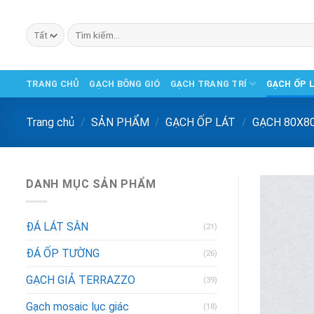
Chuyển
đến
Tìm
phần
kiếm:
nội
dung
TRANG CHỦ
GẠCH BÔNG GIÓ
GẠCH TRANG TRÍ
GẠCH ỐP 
Trang chủ
/
SẢN PHẨM
/
GẠCH ỐP LÁT
/
GẠCH 80X8
DANH MỤC SẢN PHẨM
ĐÁ LÁT SÂN
(21)
ĐÁ ỐP TƯỜNG
(26)
GẠCH GIẢ TERRAZZO
(39)
Gạch mosaic lục giác
(18)