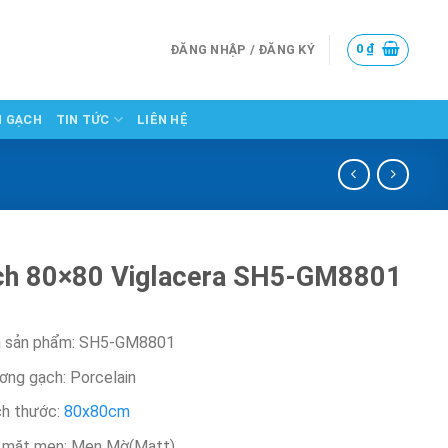
0
₫
ĐĂNG NHẬP / ĐĂNG KÝ
N GẠCH
TIN TỨC
LIÊN HỆ
ch 80×80 Viglacera SH5-GM8801
 sản phẩm: SH5-GM8801
ơng gạch: Porcelain
ch thước:
80x80cm
 mặt men: Men Mờ(Matt)