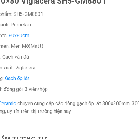
80×80 Viglacera SH5-GM8801
 phẩm: SH5-GM8801
ạch: Porcelain
ước:
80x80cm
 men: Men Mờ(Matt)
t: Gạch vân đá
n xuất: Viglacera
ng:
Gạch ốp lát
 đóng gói: 3 viên/hộp​
Ceramic
chuyên cung cấp các dòng gạch ốp lát 300x300mm, 3
ng, uy tín trên thị trường hiện nay.