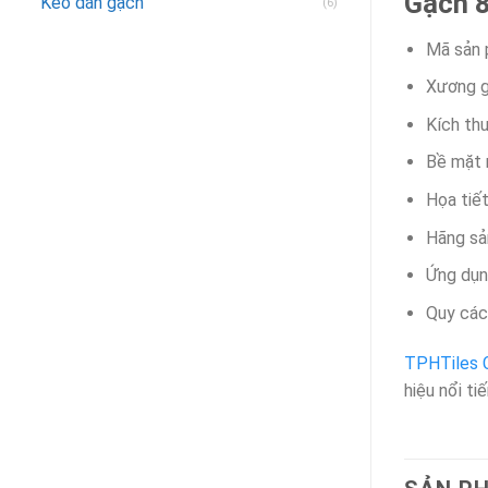
Gạch 
Keo dán gạch
(6)
Mã sản
Xương g
Kích th
Bề mặt
Họa tiế
Hãng sả
Ứng dụ
Quy cách
TPHTiles 
hiệu nổi tiế