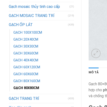
Gạch mosaic thủy tinh cao cấp
(21)
GẠCH MOSAIC TRANG TRÍ
(219)
GẠCH ỐP LÁT
(439)
GẠCH 100X100CM
GẠCH 20X40CM
GẠCH 30X30CM
GẠCH 30X60CM
GẠCH 40X40CM
GẠCH 60X120CM
MÔ TẢ
GẠCH 60X60CM
GẠCH 80X160CM
Gạch 80×80
GẠCH 80X80CM
hợp cho
ph
và chống th
GẠCH TRANG TRÍ
(459)