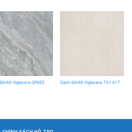
60×60 Viglacera GP603
Gạch 60×60 Viglacera TS1-617
CHÍNH SÁCH HỖ TRỢ