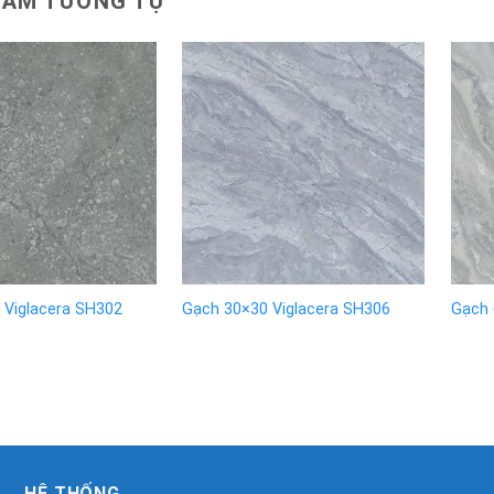
HẨM TƯƠNG TỰ
 Viglacera SH302
Gạch 30×30 Viglacera SH306
Gạch 
HỆ THỐNG