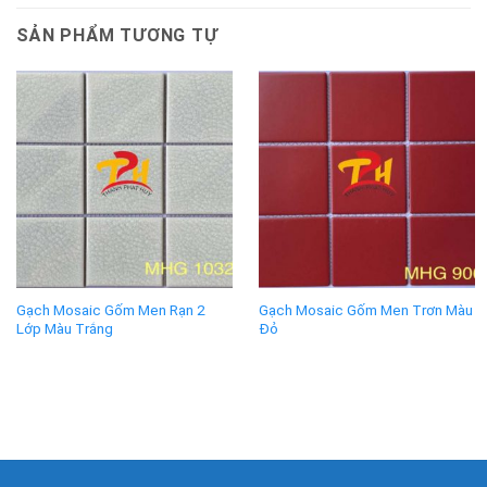
SẢN PHẨM TƯƠNG TỰ
Gạch Mosaic Gốm Men Rạn 2
Gạch Mosaic Gốm Men Trơn Màu
Lớp Màu Trắng
Đỏ