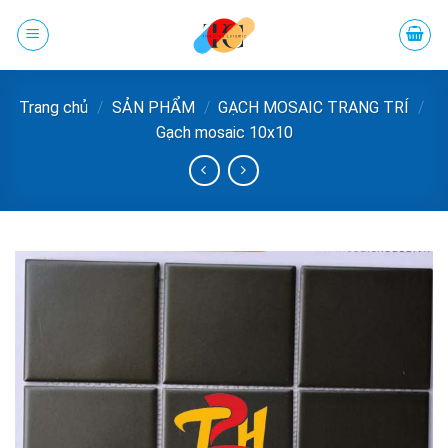
Chuyển
đến
phần
nội
Trang chủ
/
SẢN PHẨM
/
GẠCH MOSAIC TRANG TRÍ
/
dung
Gạch mosaic 10x10