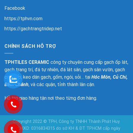
Facebook
https://tphvn.com
https://gachtrangtridep.net
CHÍNH SÁCH HỖ TRỢ
TPHTILES CERAMIC
công ty chuyên cung cấp gạch ốp lát,
gạch trang trí, đá tự nhiên, đá lát sân, gạch sân vườn, gạch
cao cấp, keo dán gạch, gốm, ngói, sỏi… tại
Hóc Môn, Củ Chi,
Bình Chánh
, và các quận, tỉnh thành lân cận.
Hỗ trợ giao hàng tận nơi theo từng đơn hàng.
Copyright 2022 © TPH, Công ty TNHH Thành Phát Huy.
GPDKKD: 0316834315 do sở KH & ĐT TP.HCM cấp ngày