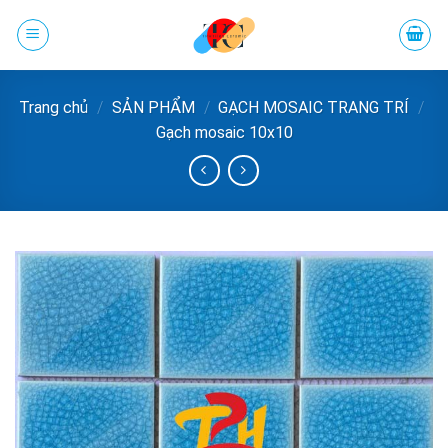
Chuyển
đến
phần
nội
Trang chủ
/
SẢN PHẨM
/
GẠCH MOSAIC TRANG TRÍ
/
dung
Gạch mosaic 10x10