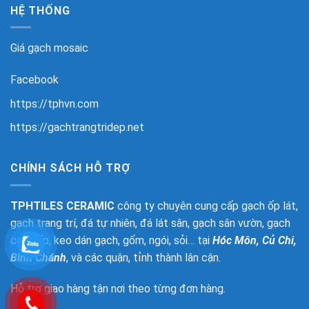
HỆ THỐNG
Giá gạch mosaic
Facebook
https://tphvn.com
https://gachtrangtridep.net
CHÍNH SÁCH HỖ TRỢ
TPHTILES CERAMIC
công ty chuyên cung cấp gạch ốp lát,
gạch trang trí, đá tự nhiên, đá lát sân, gạch sân vườn, gạch
cao cấp, keo dán gạch, gốm, ngói, sỏi… tại
Hóc Môn, Củ Chi,
Bình Chánh
, và các quận, tỉnh thành lân cận.
Hỗ trợ giao hàng tận nơi theo từng đơn hàng.