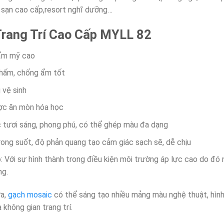
 sạn cao cấp,resort nghĩ dưỡng…
rang Trí Cao Cấp MYLL 82
ẩm mỹ cao
hấm, chống ẩm tốt
 vệ sinh
ợc ăn mòn hóa học
 tươi sáng, phong phú, có thể ghép màu đa dạng
rong suốt, độ phản quang tạo cảm giác sạch sẽ, dễ chịu
: Với sự hình thành trong điều kiện môi trường áp lực cao do đó n
ng.
a,
gạch mosaic
có thể sáng tạo nhiều mảng màu nghệ thuật, hình th
à không gian trang trí.