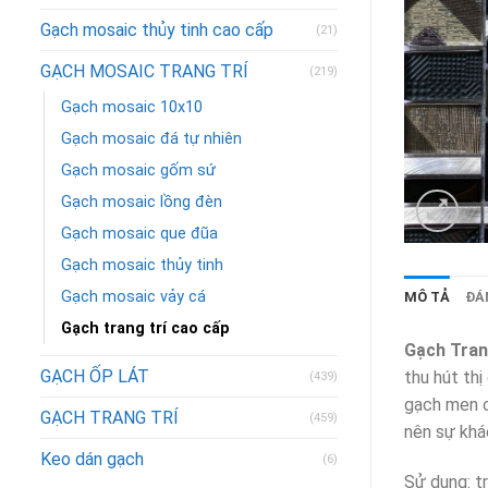
Gạch mosaic thủy tinh cao cấp
(21)
GẠCH MOSAIC TRANG TRÍ
(219)
Gạch mosaic 10x10
Gạch mosaic đá tự nhiên
Gạch mosaic gốm sứ
Gạch mosaic lồng đèn
Gạch mosaic que đũa
Gạch mosaic thủy tinh
Gạch mosaic vảy cá
MÔ TẢ
ĐÁN
Gạch trang trí cao cấp
Gạch Tran
GẠCH ỐP LÁT
thu hút thị
(439)
gạch men c
GẠCH TRANG TRÍ
(459)
nên sự khá
Keo dán gạch
(6)
Sử dụng: tr