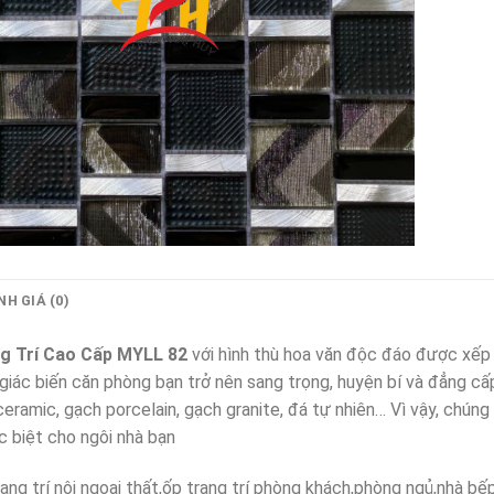
H GIÁ (0)
g Trí Cao Cấp MYLL 82
với hình thù hoa văn độc đáo được xếp 
 giác biến căn phòng bạn trở nên sang trọng, huyện bí và đẳng cấp
eramic, gạch porcelain, gạch granite, đá tự nhiên… Vì vậy, chú
c biệt cho ngôi nhà bạn
ang trí nội ngoại thất,ốp trang trí phòng khách,phòng ngủ,nhà bếp