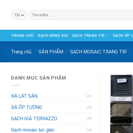
Chuyển
đến
Tìm
phần
kiếm:
nội
dung
TRANG CHỦ
GẠCH BÔNG GIÓ
GẠCH TRANG TRÍ
GẠCH ỐP 
Trang chủ
/
SẢN PHẨM
/
GẠCH MOSAIC TRANG TRÍ
/
DANH MỤC SẢN PHẨM
ĐÁ LÁT SÂN
(21)
ĐÁ ỐP TƯỜNG
(26)
GẠCH GIẢ TERRAZZO
(39)
Gạch mosaic lục giác
(18)