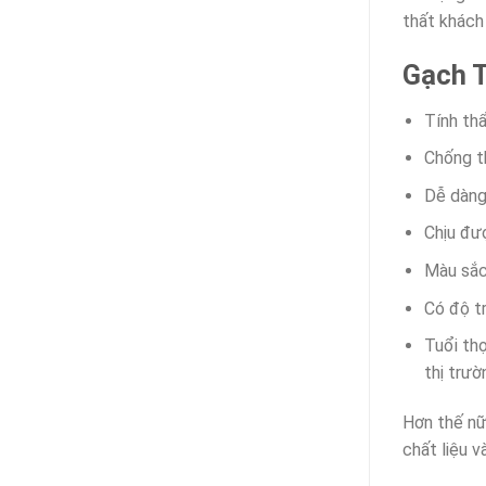
thất khách
Gạch T
Tính th
Chống t
Dễ dàng
Chịu đư
Màu sắc
Có độ t
Tuổi thọ
thị trườ
Hơn thế nữ
chất liệu v