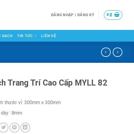
0
₫
ĐĂNG NHẬP / ĐĂNG KÝ
N GẠCH
TIN TỨC
LIÊN HỆ
h Trang Trí Cao Cấp MYLL 82
ch thước vỉ: 300mm x 300mm
 dày : 8mm