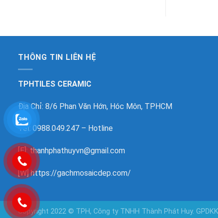
THÔNG TIN LIÊN HỆ
TPHTILES CERAMIC
Địa Chỉ: 8/6 Phan Văn Hớn, Hóc Môn, TPHCM
Tel: 0988.049.247 – Hotline
[E]: thanhphathuyvn@gmail.com
[W]
https://gachmosaicdep.com/
Copyright 2022 © TPH, Công ty TNHH Thành Phát Huy. GPDK