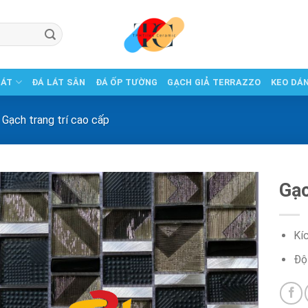
LÁT
ĐÁ LÁT SÂN
ĐÁ ỐP TƯỜNG
GẠCH GIẢ TERRAZZO
KEO DÁ
Gạch trang trí cao cấp
Gạc
Kí
Độ