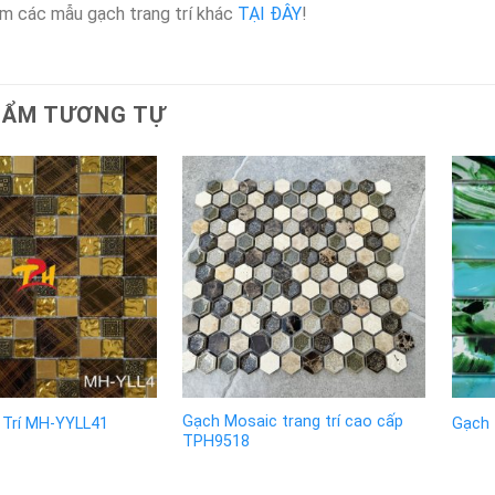
 các mẫu gạch trang trí khác
TẠI ĐÂY
!
HẨM TƯƠNG TỰ
Gạch Mosaic trang trí cao cấp
 Trí MH-YYLL41
Gạch 
TPH9518