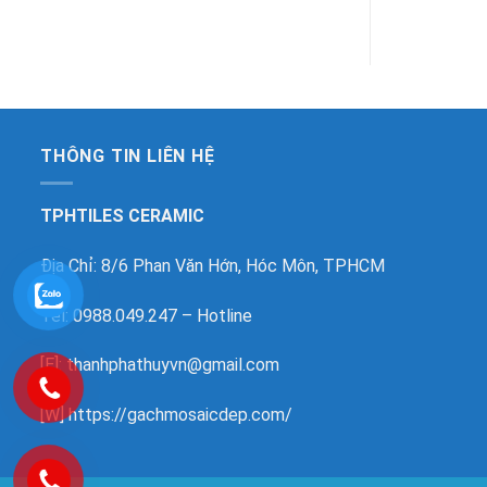
THÔNG TIN LIÊN HỆ
TPHTILES CERAMIC
Địa Chỉ: 8/6 Phan Văn Hớn, Hóc Môn, TPHCM
Tel: 0988.049.247 – Hotline
[E]: thanhphathuyvn@gmail.com
[W]
https://gachmosaicdep.com/