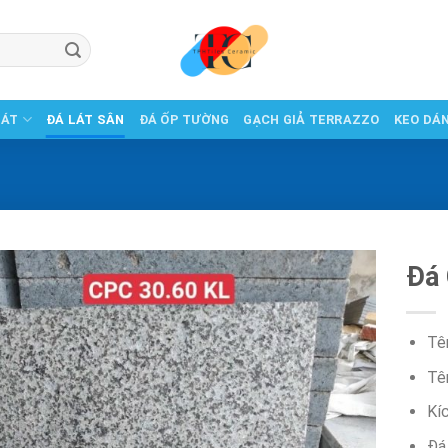
LÁT
ĐÁ LÁT SÂN
ĐÁ ỐP TƯỜNG
GẠCH GIẢ TERRAZZO
KEO DÁ
Đá
Tê
Tê
Kí
Đá 