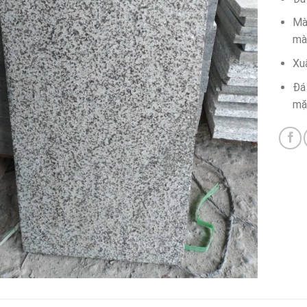
Mà
màu
Xu
Đá 
mặ