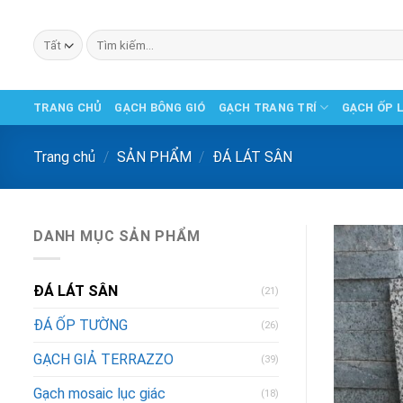
Chuyển
đến
Tìm
phần
kiếm:
nội
dung
TRANG CHỦ
GẠCH BÔNG GIÓ
GẠCH TRANG TRÍ
GẠCH ỐP 
Trang chủ
/
SẢN PHẨM
/
ĐÁ LÁT SÂN
DANH MỤC SẢN PHẨM
ĐÁ LÁT SÂN
(21)
ĐÁ ỐP TƯỜNG
(26)
GẠCH GIẢ TERRAZZO
(39)
Gạch mosaic lục giác
(18)