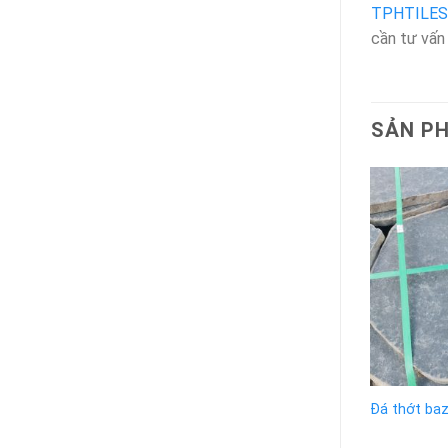
TPHTILES
cần tư vấn 
SẢN P
Đá thớt ba