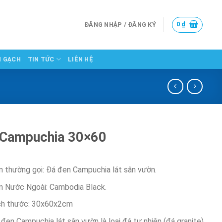
0
₫
ĐĂNG NHẬP / ĐĂNG KÝ
N GẠCH
TIN TỨC
LIÊN HỆ
 Campuchia 30×60
n thường gọi: Đá đen Campuchia lát sân vườn.
n Nước Ngoài: Cambodia Black.
ch thước: 30x60x2cm
đen Campuchia lát sân vườn là loại đá tự nhiên (đá granite)