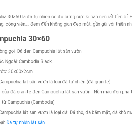
a 30×60 là đá tự nhiên có độ cứng cực kì cao nên rất bền bỉ. Đá 
g, công viên,… đem đến không gian đẹp mắt, gần gũi với thiên nh
mpuchia 30×60
ờng gọi: Đá đen Campuchia lát sân vườn.
c Ngoài: Cambodia Black.
ước: 30x60x2cm
ampuchia lát sân vườn là loại đá tự nhiên (đá granite)
 của đá granite đen Campuchia lát sân vườn : Nền màu đen pha t
: từ Campuchia (Cambodia)
Campuchia lát sân vườn là loại đá: Đá thô, đá băm mặt, đá khò m
oại:
Đá tự nhiên lát sân