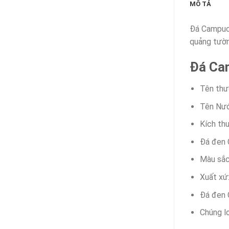
MÔ TẢ
Đá Campuchi
quảng tườn
Đá Ca
Tên thư
Tên Nướ
Kích th
Đá đen C
Màu sắc
Xuất xứ
Đá đen 
Chúng l