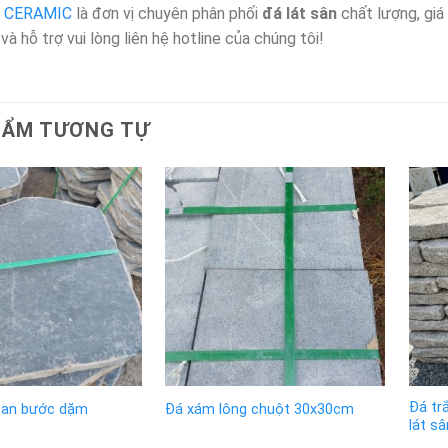
 CERAMIC
là đơn vị chuyên phân phối
đá lát sân
chất lượng, giá
và hỗ trợ vui lòng liên hệ hotline của chúng tôi!
HẨM TƯƠNG TỰ
Đá tr
zan bước dặm
Đá xám lông chuột 30x30cm
lát sâ