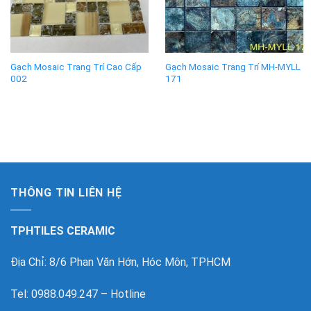
Gạch Mosaic Trang Trí Cao Cấp
Gạch Mosaic Trang Trí MH-MYLL
002
171
THÔNG TIN LIÊN HỆ
TPHTILES CERAMIC
Địa Chỉ: 8/6 Phan Văn Hớn, Hóc Môn, TPHCM
Tel: 0988.049.247 – Hotline