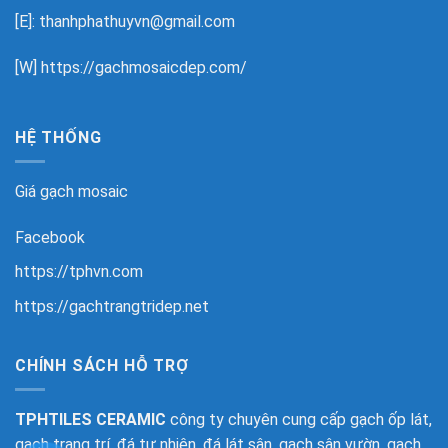
[E]: thanhphathuyvn@gmail.com
[W]
https://gachmosaicdep.com/
HỆ THỐNG
Giá gạch mosaic
Facebook
https://tphvn.com
https://gachtrangtridep.net
CHÍNH SÁCH HỖ TRỢ
TPHTILES CERAMIC
công ty chuyên cung cấp gạch ốp lát,
gạch trang trí, đá tự nhiên, đá lát sân, gạch sân vườn, gạch